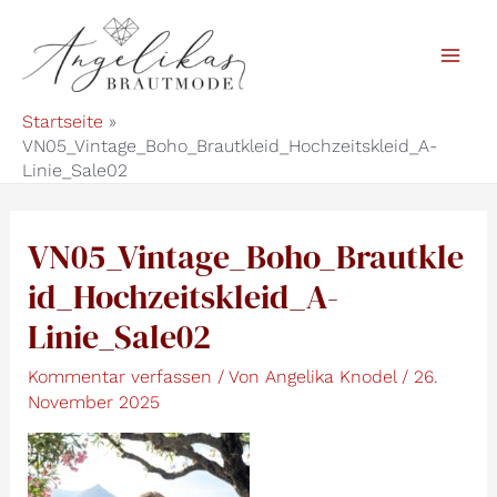
Zum
Inhalt
Mai
springen
Startseite
Men
VN05_Vintage_Boho_Brautkleid_Hochzeitskleid_A-
Linie_Sale02
VN05_Vintage_Boho_Brautkle
id_Hochzeitskleid_A-
Linie_Sale02
Kommentar verfassen
/ Von
Angelika Knodel
/
26.
November 2025