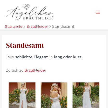
Zum
Inhalt
Mai
springen
Startseite
Brautkleider
Standesamt
Men
Standesamt
Tolle
schlichte Eleganz
in
lang oder kurz
.
Zurück zu
Brautkleider