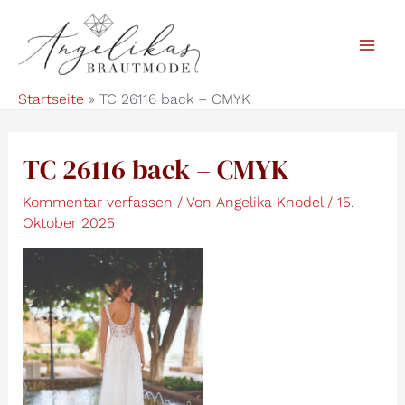
Zum
Inhalt
Mai
springen
Startseite
TC 26116 back – CMYK
Men
TC 26116 back – CMYK
Kommentar verfassen
/ Von
Angelika Knodel
/
15.
Oktober 2025