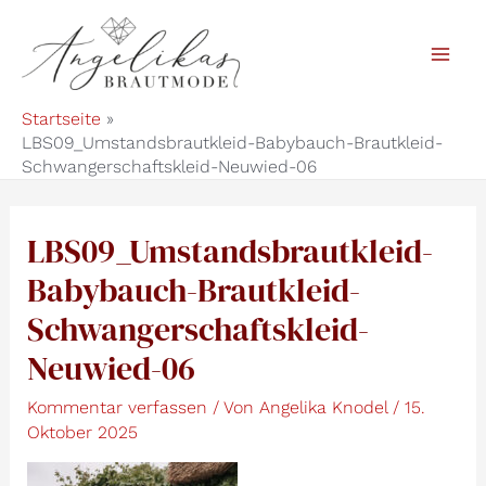
Zum
Inhalt
Mai
springen
Startseite
Men
LBS09_Umstandsbrautkleid-Babybauch-Brautkleid-
Schwangerschaftskleid-Neuwied-06
LBS09_Umstandsbrautkleid-
Babybauch-Brautkleid-
Schwangerschaftskleid-
Neuwied-06
Kommentar verfassen
/ Von
Angelika Knodel
/
15.
Oktober 2025