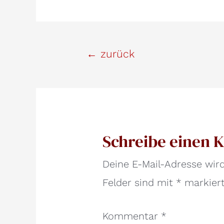
Beitrags-
←
zurück
Navigation
Schreibe einen
Deine E-Mail-Adresse wird 
Felder sind mit
*
markier
Kommentar
*