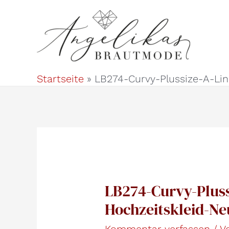
Zum
Inhalt
springen
Startseite
LB274-Curvy-Plussize-A-Lin
LB274-Curvy-Pluss
Hochzeitskleid-N
Kommentar verfassen
/ 