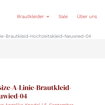
Brautkleider
Sale
Über uns
ie-Brautkleid-Hochzeitskleid-Neuwied-04
ize-A-Linie-Brautkleid-
euwied-04
Von
Angelika Knodel
/
5. September