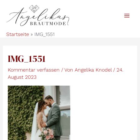
Zum
Inhalt
Mai
springen
Startseite
IMG_1551
Men
IMG_1551
Kommentar verfassen
/ Von
Angelika Knodel
/
24.
August 2023