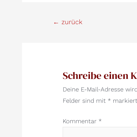
Beitrags-
←
zurück
Navigation
Schreibe einen
Deine E-Mail-Adresse wird 
Felder sind mit
*
markier
Kommentar
*