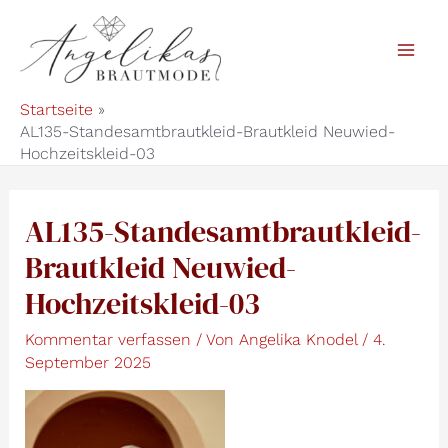
Zum
Inhalt
Mai
springen
Startseite
Men
AL135-Standesamtbrautkleid-Brautkleid Neuwied-
Hochzeitskleid-03
AL135-Standesamtbrautkleid-
Brautkleid Neuwied-
Hochzeitskleid-03
Kommentar verfassen
/ Von
Angelika Knodel
/
4.
September 2025