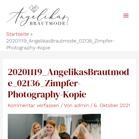
Zum
Inhalt
Mai
springen
Startseite
Men
20201119_AngelikasBrautmode_02136_Zimpfer-
Photography-Kopie
20201119_AngelikasBrautmod
e_02136_Zimpfer-
Photography-Kopie
Kommentar verfassen
/ Von
admin
/
6. Oktober 2021