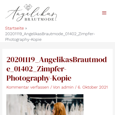
Zum
Inhalt
Mai
springen
Startseite
Men
20201119_AngelikasBrautmode_01402_Zimpfer-
Photography-Kopie
20201119_AngelikasBrautmod
e_01402_Zimpfer-
Photography-Kopie
Kommentar verfassen
/ Von
admin
/
6. Oktober 2021