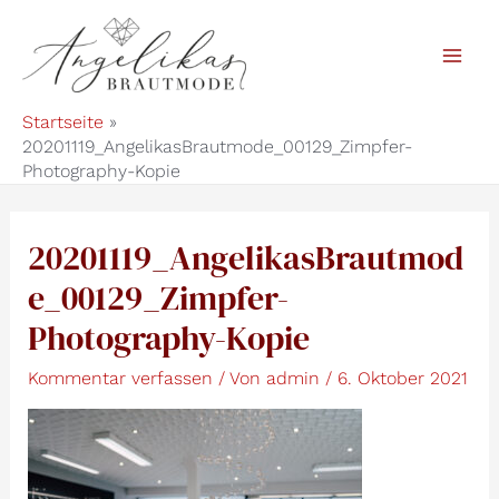
Zum
Inhalt
Mai
springen
Startseite
Men
20201119_AngelikasBrautmode_00129_Zimpfer-
Photography-Kopie
20201119_AngelikasBrautmod
e_00129_Zimpfer-
Photography-Kopie
Kommentar verfassen
/ Von
admin
/
6. Oktober 2021