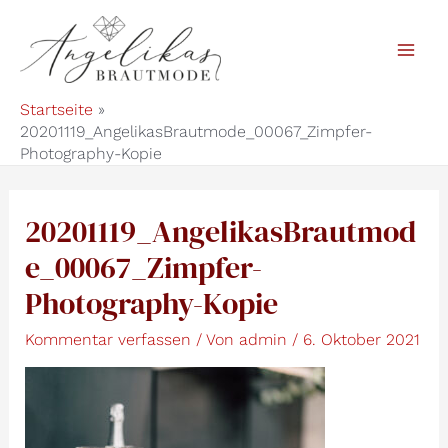
Zum
Inhalt
Mai
springen
Startseite
Men
20201119_AngelikasBrautmode_00067_Zimpfer-
Photography-Kopie
20201119_AngelikasBrautmod
e_00067_Zimpfer-
Photography-Kopie
Kommentar verfassen
/ Von
admin
/
6. Oktober 2021